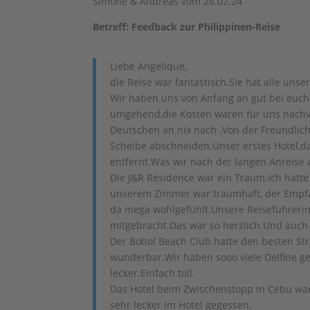
Simone & Andreas vom 26.02.24
Betreff: Feedback zur Philippinen-Reise
Liebe Angelique,
die Reise war fantastisch.Sie hat alle uns
Wir haben uns von Anfang an gut bei euc
umgehend,die Kosten waren für uns nachvol
Deutschen an nix nach .Von der Freundlich
Scheibe abschneiden.Unser erstes Hotel,da
entfernt.Was wir nach der langen Anreis
Die J&R Residence war ein Traum.Ich hatte 
unserem Zimmer war traumhaft, der Empfan
da mega wohlgefühlt.Unsere Reiseführerin 
mitgebracht.Das war so herzlich.Und auch 
Der Bohol Beach Club hatte den besten St
wunderbar.Wir haben sooo viele Delfine g
lecker.Einfach toll.
Das Hotel beim Zwischenstopp in Cebu wa
sehr lecker im Hotel gegessen.