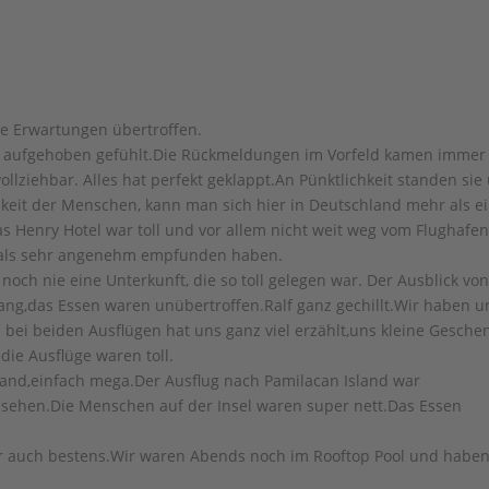
ere Erwartungen übertroffen.
h aufgehoben gefühlt.Die Rückmeldungen im Vorfeld kamen immer
lziehbar. Alles hat perfekt geklappt.An Pünktlichkeit standen sie
keit der Menschen, kann man sich hier in Deutschland mehr als e
s Henry Hotel war toll und vor allem nicht weit weg vom Flughafe
e als sehr angenehm empfunden haben.
noch nie eine Unterkunft, die so toll gelegen war. Der Ausblick vo
g,das Essen waren unübertroffen.Ralf ganz gechillt.Wir haben u
bei beiden Ausflügen hat uns ganz viel erzählt,uns kleine Gesche
die Ausflüge waren toll.
rand,einfach mega.Der Ausflug nach Pamilacan Island war
esehen.Die Menschen auf der Insel waren super nett.Das Essen
r auch bestens.Wir waren Abends noch im Rooftop Pool und habe