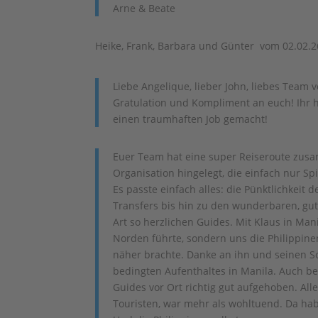
Arne & Beate
Heike, Frank, Barbara und Günter vom 02.02.2
Liebe Angelique, lieber John, liebes Team 
Gratulation und Kompliment an euch! Ihr h
einen traumhaften Job gemacht!
Euer Team hat eine super Reiseroute zusa
Organisation hingelegt, die einfach nur Spi
Es passte einfach alles: die Pünktlichkeit d
Transfers bis hin zu den wunderbaren, gut
Art so herzlichen Guides. Mit Klaus in Man
Norden führte, sondern uns die Philippin
näher brachte. Danke an ihn und seinen S
bedingten Aufenthaltes in Manila. Auch be
Guides vor Ort richtig gut aufgehoben. All
Touristen, war mehr als wohltuend. Da habt