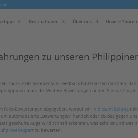
s.de
setipps
Destinationen
Über uns
Unsere Touren
hrungen zu unseren Philippine
n Tours. Falls Sie ebenfalls Feedback hinterlassen möchten, dan
o@philippinen-tours.de. Weitere Bewertungen finden Sie auf
Google
hrt Fake-Bewertungen abgegeben, worauf wir
in diesem Beitrag
näh
ch um automatisierte „Bewertungen“ handelt oder ob das gegen uns
 Das geschulte Auge wird schnell erkennen, was echt ist und was ni
auf
provenexpert
zu bewerten.