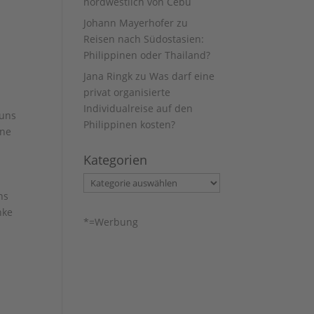
nordwestlich von Cebu
Johann Mayerhofer
zu
Reisen nach Südostasien:
Philippinen oder Thailand?
Jana Ringk
zu
Was darf eine
privat organisierte
Individualreise auf den
 uns
Philippinen kosten?
ine
n
Kategorien
n
Kategorien
ns
nke
*=Werbung
n