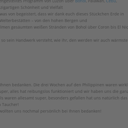
mengestelltes Programm von Luzon über
Bohol
, Palawan,
Cebu
,
zigartigen Schönheit und Vielfalt
twas von begeistert, dass wir dank euch dieses Stückchen Erde in
-Welterbestätten – von den hohen Bergen und
almen gesäumten weißen Stränden von Bohol über Coron bis El Ni
 so sein Handwerk versteht, wie ihr, den werden wir auch wärmst
 Ihnen bedanken. Die drei Wochen auf den Philippinen waren wirkl
per, alles hat reibungslos funktioniert und wir haben uns die gan
ls waren allesamt super, besonders gefallen hat uns natürlich das
n Taucher!
 wollten uns nochmal persönlich bei Ihnen bedanken!