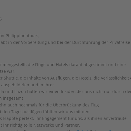
6
von Philippinentours,
abt in der Vorbereitung und bei der Durchführung der Privatreise
mmengestellt, die Flüge und Hotels darauf abgestimmt und eine
tze war.
er Shuttle, die Inhalte von Ausflügen, die Hotels, die Verlässlichkeit
 ausgebildeten und in ihrer
ila und Luzon hatten wir einen Insider, der uns nicht nur durch de
en insgesamt
ohn auch nochmals für die Überbrückung des Flug
i den Tagesausflügen fühlten wir uns mit den
es klappte perfekt. Ihr Engagement für uns, als ihnen anvertraute
 ihr richtig tolle Netzwerke und Partner.