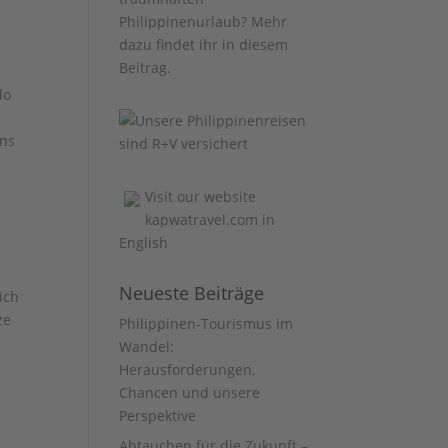
Philippinenurlaub? Mehr
dazu findet ihr
in diesem
Beitrag
.
do
ens
Visit our website
kapwatravel.com
in
English
Neueste Beiträge
ich
ze
Philippinen-Tourismus im
Wandel:
Herausforderungen,
Chancen und unsere
Perspektive
Abtauchen für die Zukunft –