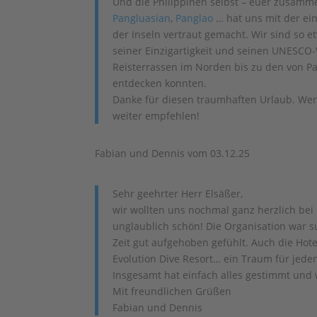
Und die Philippinen selbst – euer zusam
Pangluasian
,
Panglao
… hat uns mit der ein
der Inseln vertraut gemacht. Wir sind so e
seiner Einzigartigkeit und seinen UNESCO
Reisterrassen im Norden bis zu den von P
entdecken konnten.
Danke für diesen traumhaften Urlaub. Wer
weiter empfehlen!
Fabian und Dennis vom 03.12.25
Sehr geehrter Herr Elsäßer,
wir wollten uns nochmal ganz herzlich bei
unglaublich schön! Die Organisation war su
Zeit gut aufgehoben gefühlt. Auch die Hote
Evolution Dive Resort… ein Traum für jede
Insgesamt hat einfach alles gestimmt und
Mit freundlichen Grüßen
Fabian und Dennis