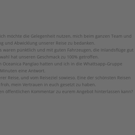
d ich möchte die Gelegenheit nutzen, mich beim ganzen Team und
ung und Abwicklung unserer Reise zu bedanken.
fers waren pünktlich und mit guten Fahrzeugen, die Inlandsflüge gut
swahl hat unseren Geschmack zu 100% getroffen.
em Oceanica Panglao hatten und ich in die Whattsapp-Gruppe
 Minuten eine Antwort.
erer Reise, und vom Reiseziel sowieso. Eine der schönsten Reisen
r froh, mein Vertrauen in euch gesetzt zu haben.
tiven öffentlichen Kommentar zu eurem Angebot hinterlassen kann?