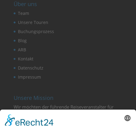
Über uns
Team
Unsere Touren
Buchungsprozess
Blog
ARB
Kontakt
Datenschutz
Impressum
Unsere Mission
Wir möchten der führende Reiseveranstalter für
nachhaltige Philippinen-Rundreisen sein, und das
wollen wir mit einem hoch motivierten,
freundlichen und kundenorientierten Team
erreichen!