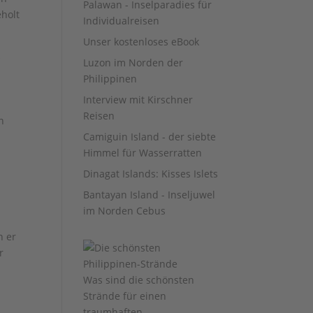
Palawan - Inselparadies für
holt
Individualreisen
Unser kostenloses eBook
s
Luzon im Norden der
Philippinen
Interview mit Kirschner
Reisen
n
Camiguin Island - der siebte
Himmel für Wasserratten
Dinagat Islands: Kisses Islets
Bantayan Island - Inseljuwel
im Norden Cebus
n er
r
Was sind die schönsten
Strände für einen
traumhaften