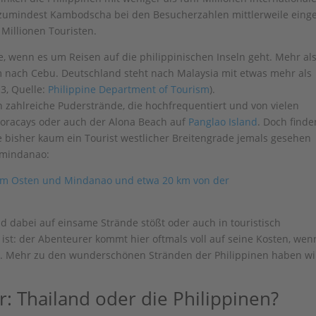
 zumindest Kambodscha bei den Besucherzahlen mittlerweile einge
Millionen Touristen.
, wenn es um Reisen auf die philippinischen Inseln geht. Mehr al
em nach Cebu. Deutschland steht nach Malaysia mit etwas mehr als
13, Quelle:
Philippine Department of Tourism
).
en zahlreiche Puderstrände, die hochfrequentiert und von vielen
Boracays oder auch der Alona Beach auf
Panglao Island
. Doch finde
e bisher kaum ein Tourist westlicher Breitengrade jemals gesehen
stmindanao:
dabei auf einsame Strände stößt oder auch in touristisch
ist: der Abenteurer kommt hier oftmals voll auf seine Kosten, wen
. Mehr zu den wunderschönen Stränden der Philippinen haben wi
r: Thailand oder die Philippinen?