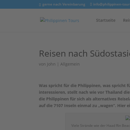
gerne nach Vereinbarung
info@philippinen-tour
Startseite
Rei
Reisen nach Südostasi
von
John
|
Allgemein
Was spricht für die Philippinen, was spricht f
interessieren, stellt nach wie vor Thailand
die Philippinen für sich als alternatives Rei
auf die 7107 Inseln einmal zu „wagen“. Hier 
Viele Strände wie der Haad Rin Beac