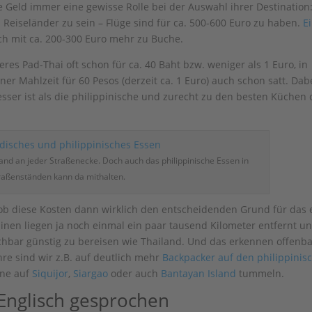
ebe Geld immer eine gewisse Rolle bei der Auswahl ihrer Destination
en Reiseländer zu sein – Flüge sind für ca. 500-600 Euro zu haben.
E
ch mit ca. 200-300 Euro mehr zu Buche.
res Pad-Thai oft schon für ca. 40 Baht bzw. weniger als 1 Euro, in
er Mahlzeit für 60 Pesos (derzeit ca. 1 Euro) auch schon satt. Dab
sser ist als die philippinische und zurecht zu den besten Küchen 
land an jeder Straßenecke. Doch auch das philippinische Essen in
raßenständen kann da mithalten.
ob diese Kosten dann wirklich den entscheidenden Grund für das 
pinen liegen ja noch einmal ein paar tausend Kilometer entfernt u
ichbar günstig zu bereisen wie Thailand. Und das erkennen offenb
re sind wir z.B. auf deutlich mehr
Backpacker auf den philippinis
rne auf
Siquijor
,
Siargao
oder auch
Bantayan Island
tummeln.
 Englisch gesprochen