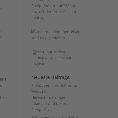
:
Philippinenurlaub? Mehr
in
dazu findet ihr
in diesem
Beitrag
.
ei
der
Visit our website
kapwatravel.com
in
English
Neueste Beiträge
eine
nd
Philippinen-Tourismus im
ar
Wandel:
chen
Herausforderungen,
Chancen und unsere
Perspektive
Abtauchen für die Zukunft –