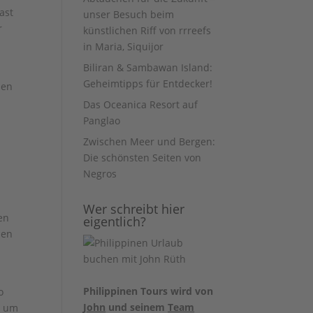
ast
unser Besuch beim
r
künstlichen Riff von rrreefs
in Maria, Siquijor
Biliran & Sambawan Island:
Geheimtipps für Entdecker!
ben
Das Oceanica Resort auf
Panglao
n
Zwischen Meer und Bergen:
Die schönsten Seiten von
Negros
Wer schreibt hier
en
eigentlich?
len
Philippinen Tours wird von
o
John
und seinem
Team
d um