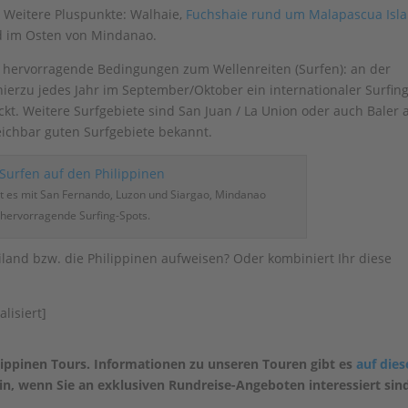
. Weitere Pluspunkte: Walhaie,
Fuchshaie rund um Malapascua Isl
d im Osten von Mindanao.
h hervorragende Bedingungen zum Wellenreiten (Surfen): an der
ierzu jedes Jahr im September/Oktober ein internationaler Surfin
ckt. Weitere Surfgebiete sind San Juan / La Union oder auch Baler 
leichbar guten Surfgebiete bekannt.
bt es mit San Fernando, Luzon und Siargao, Mindanao
hervorragende Surfing-Spots.
iland bzw. die Philippinen aufweisen? Oder kombiniert Ihr diese
lisiert]
ippinen Tours. Informationen zu unseren Touren gibt es
auf dies
in, wenn Sie an exklusiven Rundreise-Angeboten interessiert sin