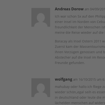
Andreas Dorow
am 04/09/201
Ich war schon 5x auf den Phili
einer Insel im Norden von Ce
freundlichkeit der Menschen is
meine 6te Reise wieder auf die 
Boracay als Insel Ostern 2011 w
Zuerst kam der Massentourismu
ihren Vorzügen genossen und b
Abstecher auf die Insel im Res
Freunde gefunden.
wolfgang
am 16/10/2015 um 6:
mahubay oder hallo ich fliege 
wieder schön,,egal seih es esse
in deutschland oder leute die m
lächelden menschen auf wider