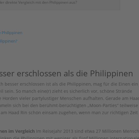
der direkte Vergleich mit den Philippinen aus?
e Philippinen
ilippinen?
esser erschlossen als die Philippinen
 besser erschlossen ist als die Philippinen, mag für die Einen ein
l sein. So manch eine(r) zieht es sicherlich vor, schöne Strände
e Horden vieler partylustiger Menschen aufhalten. Gerade am Haa
ummeln sich bei den berühmt-berüchtigten „Moon-Parties“ teilweise
am Haad Rin schön einsam zugehen, wenn man zur richtigen Zeit 
nen im Vergleich
Im Reisejahr 2013 sind etwa 27 Millionen Mensc
ken die Philippinen mit weniger als fünf Millionen international