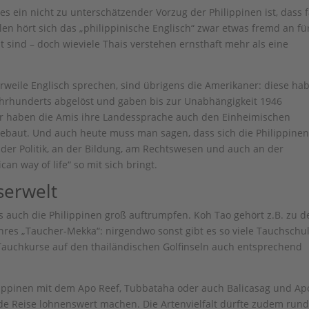
 ein nicht zu unterschätzender Vorzug der Philippinen ist, dass f
len hört sich das „philippinische Englisch“ zwar etwas fremd an fü
nt sind – doch wieviele Thais verstehen ernsthaft mehr als eine
lerweile Englisch sprechen, sind übrigens die Amerikaner: diese ha
ahrhunderts abgelöst und gaben bis zur Unabhängigkeit 1946
er haben die Amis ihre Landessprache auch den Einheimischen
ebaut. Und auch heute muss man sagen, dass sich die Philippine
 der Politik, an der Bildung, am Rechtswesen und auch an der
n way of life“ so mit sich bringt.
erwelt
 auch die Philippinen groß auftrumpfen. Koh Tao gehört z.B. zu d
ahres „Taucher-Mekka“: nirgendwo sonst gibt es so viele Tauchschu
 Tauchkurse auf den thailändischen Golfinseln auch entsprechend
ilippinen mit dem Apo Reef, Tubbataha oder auch Balicasag und Ap
de Reise lohnenswert machen. Die Artenvielfalt dürfte zudem run