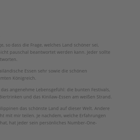
.
, so dass die Frage, welches Land schöner sei,
nicht pauschal beantwortet werden kann. Jeder sollte
ntworten.
hailändische Essen sehr sowie die schönen
mten Königreich.
h das angenehme Lebensgefühl: die bunten Festivals,
 Biertrinken und das Kinilaw-Essen am weißen Strand.
hilippinen das schönste Land auf dieser Welt. Andere
t mit mir teilen. Je nachdem, welche Erfahrungen
at, hat jeder sein persönliches Number-One-