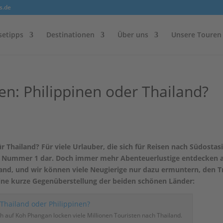
s.de
setipps
Destinationen
Über uns
Unsere Touren
en: Philippinen oder Thailand?
ür Thailand? Für viele Urlauber, die sich für Reisen nach Südostas
 die Nummer 1 dar. Doch immer mehr Abenteuerlustige entdecken 
seland, und wir können viele Neugierige nur dazu ermuntern, den T
eine kurze Gegenüberstellung der beiden schönen Länder:
h auf Koh Phangan locken viele Millionen Touristen nach Thailand.