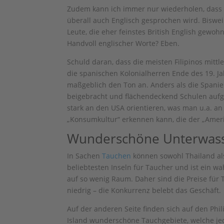
Zudem kann ich immer nur wiederholen, dass es
überall auch Englisch gesprochen wird. Biswei
Leute, die eher feinstes British English gewoh
Handvoll englischer Worte? Eben.
Schuld daran, dass die meisten Filipinos mitt
die spanischen Kolonialherren Ende des 19. J
maßgeblich den Ton an. Anders als die Spani
beigebracht und flächendeckend Schulen aufg
stark an den USA orientieren, was man u.a. an
„Konsumkultur“ erkennen kann, die der „America
Wunderschöne Unterwass
In Sachen
Tauchen
können sowohl Thailand als
beliebtesten Inseln für Taucher und ist ein w
auf so wenig Raum. Daher sind die Preise für
niedrig – die Konkurrenz belebt das Geschäft.
Auf der anderen Seite finden sich auf den Ph
Island wunderschöne Tauchgebiete, welche je