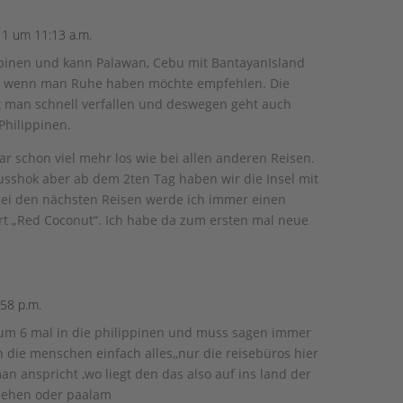
1 um 11:13 a.m.
ppinen und kann Palawan, Cebu mit BantayanIsland
bu wenn man Ruhe haben möchte empfehlen. Die
t man schnell verfallen und deswegen geht auch
Philippinen.
ar schon viel mehr los wie bei allen anderen Reisen.
sshok aber ab dem 2ten Tag haben wir die Insel mit
ei den nächsten Reisen werde ich immer einen
ort „Red Coconut“. Ich habe da zum ersten mal neue
58 p.m.
zum 6 mal in die philippinen und muss sagen immer
n die menschen einfach alles,,nur die reisebüros hier
an anspricht ,wo liegt den das also auf ins land der
sehen oder paalam