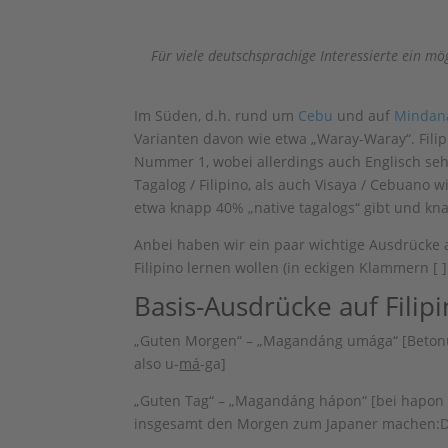
Für viele deutschsprachige Interessierte ein mög
Im Süden, d.h. rund um
Cebu
und auf
Mindan
Varianten davon wie etwa „Waray-Waray“. Filip
Nummer 1, wobei allerdings auch Englisch sehr 
Tagalog / Filipino, als auch Visaya / Cebuano
etwa knapp 40% „native tagalogs“ gibt und kn
Anbei haben wir ein paar wichtige Ausdrücke a
Filipino lernen wollen (in eckigen Klammern [
Basis-Ausdrücke auf Filipi
„Guten Morgen“ – „Magandáng umága“ [Betonun
also u-
má
-ga]
„Guten Tag“ – „Magandáng hápon“ [bei hapon
insgesamt den Morgen zum Japaner machen:D