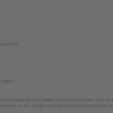
 (männlich)
 Inglés?“
´ng mag hanap ng hotel? (Dabei ist die Aussprache von „saan“ so, 
n werden „sa-an“; „pwede“ wird etwa wie [poide] ausgeprochen; d