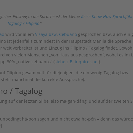
licher Einstieg in die Sprache ist der kleine
Reise-Know-How Sprachführ
Tagalog / Filipino
*
ao
wird vor allem
Visaya bzw. Cebuano
gesprochen bzw. auch eini
ino ist jedenfalls zumindest in der Hauptstadt Manila die Sprache
weit verbreitet ist und Einzug ins Filipino / Tagalog findet. Sowoh
 wird von vielen Menschen „von Haus aus gesprochen“, wobei es im 
app 30% „native cebuanos“ (
siehe z.B. inquirer.net
).
uf Filipino gesammelt für diejenigen, die ein wenig Tagalog bzw
 ] steht manchmal die korrekte Aussprache):
no / Tagalog
g auf der letzten Silbe, also ma-gan-
dáng
, und auf der zweiten S
 unbedingt há-pon sagen und nicht etwa ha-pón – denn das würd
]