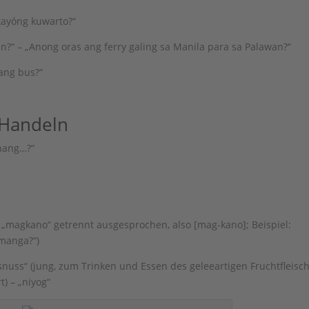
kayóng kuwarto?“
?“ – „Anong oras ang ferry galing sa Manila para sa Palawan?“
ang bus?“
 Handeln
 nang…?“
d „magkano“ getrennt ausgesprochen, also [mag-kano]; Beispiel:
 manga?“)
snuss“ (jung, zum Trinken und Essen des geleeartigen Fruchtfleisc
t) – „niyog“