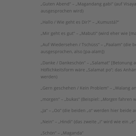
„Guten Abend“ – „Magandang gabi“ (auf Visaya
ausgesprochen wird)
„Hallo / Wie geht es Dir?“ – „Kumustá?“
„Mir geht es gut“ – „Mabuti“ (wird eher wie [
„Auf Wiedersehen / Tschüss“ – „Paalam“ (die 
ausgesprochen, also [pa-alam])
„Danke / Dankeschön“ – „Salamat“ [Betonung auf
Höflichkeitsform wäre „Salamat po“; das Anhä
werden)
„Gern geschehen / Kein Problem“ – „Walang 
„morgen“ – „bukas“ (Beispiel: „
Morgen
fahren w
„Ja“ – „Oo“ (die beiden „o“ werden hier beide a
„Nein“ – „Hindi“ (das zweite „i“ wird wie ein „
„Schön“ – „Maganda“