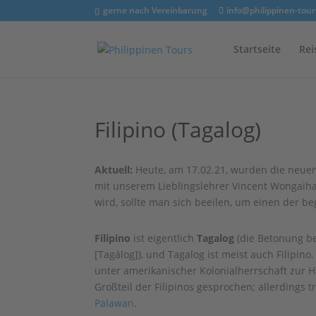
gerne nach Vereinbarung
info@philippinen-tour
Startseite
Rei
Filipino (Tagalog)
Aktuell:
Heute, am 17.02.21, wurden die neuen 
mit unserem Lieblingslehrer Vincent Wongaih
wird, sollte man sich beeilen, um einen der be
Filipino
ist eigentlich
Tagalog
(die Betonung bei
[Tagálog]), und Tagalog ist meist auch Filipin
unter amerikanischer Kolonialherrschaft zur 
Großteil der Filipinos gesprochen; allerdings 
Palawan
.