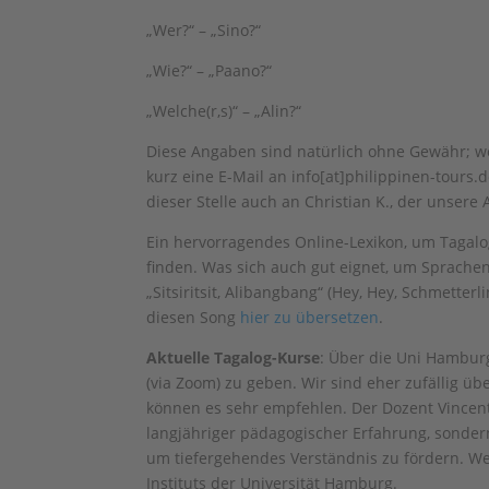
„Wer?“ – „Sino?“
„Wie?“ – „Paano?“
„Welche(r,s)“ – „Alin?“
Diese Angaben sind natürlich ohne Gewähr; wer
kurz eine E-Mail an info[at]philippinen-tours.
dieser Stelle auch an Christian K., der unsere
Ein hervorragendes Online-Lexikon, um Tagalog
finden. Was sich auch gut eignet, um Sprachen 
„Sitsiritsit, Alibangbang“ (Hey, Hey, Schmetter
diesen Song
hier zu übersetzen
.
Aktuelle Tagalog-Kurse
: Über die Uni Hamburg
(via Zoom) zu geben. Wir sind eher zufällig ü
können es sehr empfehlen. Der Dozent Vincent
langjähriger pädagogischer Erfahrung, sondern 
um tiefergehendes Verständnis zu fördern. W
Instituts der Universität Hamburg.