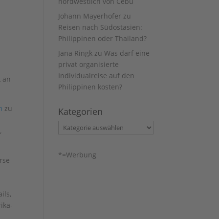
nordwestlich von Cebu
Johann Mayerhofer
zu
Reisen nach Südostasien:
Philippinen oder Thailand?
Jana Ringk
zu
Was darf eine
privat organisierte
h
Individualreise auf den
k an
Philippinen kosten?
m
zu
Kategorien
Kategorien
,
*=Werbung
rse
ils,
ika-