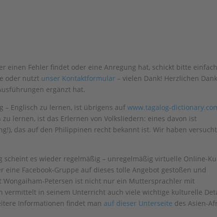
 einen Fehler findet oder eine Anregung hat, schickt bitte einfac
de oder nutzt
unser Kontaktformular
– vielen Dank! Herzlichen Dan
 Ausführungen ergänzt hat.
 – Englisch zu lernen, ist übrigens auf
www.tagalog-dictionary.co
zu lernen, ist das Erlernen von Volksliedern: eines davon ist
ling!), das auf den Philippinen recht bekannt ist. Wir haben versucht
 scheint es wieder regelmäßig – unregelmäßig virtuelle Online-Ku
ber eine Facebook-Gruppe auf dieses tolle Angebot gestoßen und
 Wongaiham-Petersen ist nicht nur ein Muttersprachler mit
vermittelt in seinem Unterricht auch viele wichtige kulturelle Deta
eitere Informationen findet man
auf dieser Unterseite
des Asien-Afr