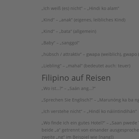
„Ich weiß (es) nicht“ – „Hindi ko alam“
„Kind“ – „anak“ (eigenes, leibliches Kind)
„Kind“ – „bata“ (allgemein)
„Baby“ – „sanggol“
„hübsch / attraktiv“ – gwapa (weiblich), gwapo
„Liebling“ – „mahal“ (bedeutet auch: teuer)
Filipino auf Reisen
„Wo ist…?“ – „Saán ang…?“
„Sprechen Sie Englisch?“ – „Marunóng ka ba ng
„Ich verstehe nicht“ – „Hindí ko náiintindihán“
„Wo finde ich ein gutes Hotel?“ – „Saan pwede
beide „a“ getrennt von einander ausgesproche
zweite „ng“ im Beispiel wie [nang])