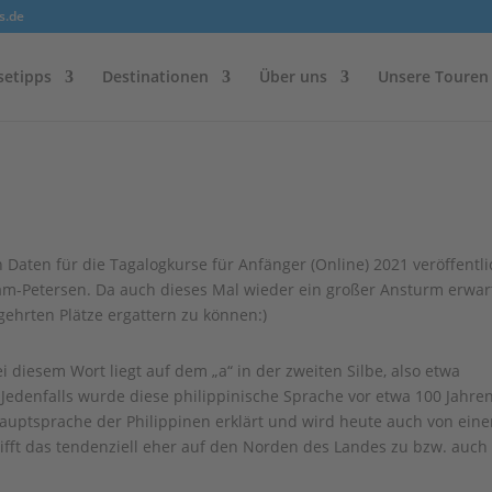
s.de
setipps
Destinationen
Über uns
Unsere Touren
Daten für die Tagalogkurse für Anfänger (Online) 2021 veröffentli
am-Petersen. Da auch dieses Mal wieder ein großer Ansturm erwar
gehrten Plätze ergattern zu können:)
 diesem Wort liegt auf dem „a“ in der zweiten Silbe, also etwa
o. Jedenfalls wurde diese philippinische Sprache vor etwa 100 Jahre
Hauptsprache der Philippinen erklärt und wird heute auch von ein
trifft das tendenziell eher auf den Norden des Landes zu bzw. auch