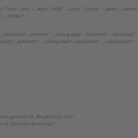
o / Tatlo“; „Vier“ – „Apat“; „Fünf“ – „Lima“; „Sechs“ – „Anim“; „Sieben“
n“ – „Sampu“.
 – „labintatlo“; „Vierzehn“ – „labing-apat“; „Fünfzehn“ – „labinlima“;
impito“; „Achtzehn“ – „Labing-walo“; „Neunzehn“ – „Labyinsiyam“;
erb gemeint ist „Wo gehst Du hin?“
ist „Wo steht die Kirche?“