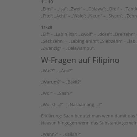
1 – 10
„Eins“ – „Isa“; „Zwei“ – „Dalawa“; „Drei“ – „Tahtl
„Pito“; „Acht“ – „Walo“; „Neun“ – „Siyam“; „Zeh
11-20
„Elf“ – „Labin-isa“; „Zwölf“ – „dose“; „Dreizehn“
„Sechzehn“ – „Labing-anim“; „Siebzehn“ – „lab
„Zwanzig“ – „Dalawampu“.
W-Fragen auf Filipino
„Was?“ – „Ano?“
„Warum?“ – „Bakit?“
„Wo?“ – „Saan?“
„Wo ist …?“ – „Nasaan ang …?“
Erklärung: Saan benutzt man wenn damit das V
Naasan hingegen wenn das Substantiv gemeint 
„Wann?“ – „Kailan?“