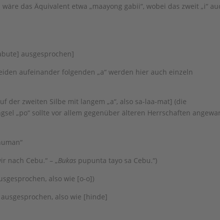
 wäre das Äquivalent etwa „maayong gabii“, wobei das zweit „i“ au
mabute] ausgesprochen]
beiden aufeinander folgenden „a“ werden hier auch einzeln
 der zweiten Silbe mit langem „a“, also sa-laa-mat] (die
ngsel „po“ sollte vor allem gegenüber älteren Herrschaften angewa
anuman“
ir nach Cebu.“ – „
Bukas
pupunta tayo sa Cebu.“)
usgesprochen, also wie [o-o])
e“ ausgesprochen, also wie [hinde]