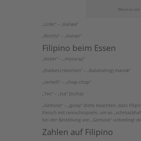
Wenn es mit
„Links“ – „Kaliwa“
„Rechts“ – „Kanan“
Filipino beim Essen
„lecker“ – „masarap“
„(halbes) Hänchen“ – „(kalahating) manok“
„zerteilt“ – „chop-chop“
„Tee“ – „tsa“ [tscha]
„Gemüse“ – „gulay“ (bitte beachten, dass Filip
Fleisch mit reinschnipseln, um es „schmackha
bei der Bestellung von „Gemüse“ unbedingt d
Zahlen auf Filipino