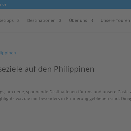
s.de
setipps
Destinationen
Über uns
Unsere Touren
eziele auf den Philippinen
gs, um neue, spannende Destinationen für uns und unsere Gäste 
ighlights vor, die mir besonders in Erinnerung geblieben sind. Dina