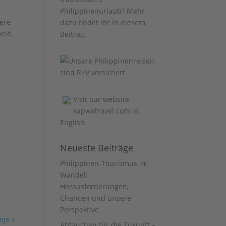
Philippinenurlaub? Mehr
ere
dazu findet ihr
in diesem
elt,
Beitrag
.
Visit our website
kapwatravel.com
in
English
Neueste Beiträge
Philippinen-Tourismus im
Wandel:
Herausforderungen,
Chancen und unsere
Perspektive
äge »
Abtauchen für die Zukunft –