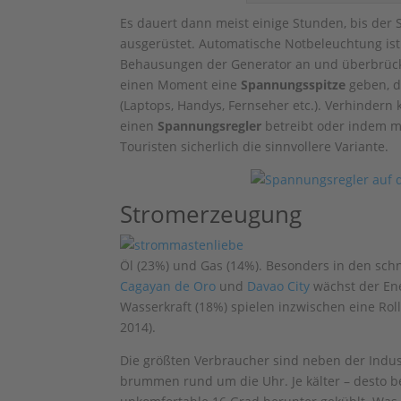
Es dauert dann meist einige Stunden, bis der St
ausgerüstet. Automatische Notbeleuchtung ist
Behausungen der Generator an und überbrückt 
einen Moment eine
Spannungsspitze
geben, d
(Laptops, Handys, Fernseher etc.). Verhinder
einen
Spannungsregler
betreibt oder indem ma
Touristen sicherlich die sinnvollere Variante.
Stromerzeugung
Öl (23%) und Gas (14%). Besonders in den s
Cagayan de Oro
und
Davao City
wächst der En
Wasserkraft (18%) spielen inzwischen eine Ro
2014).
Die größten Verbraucher sind neben der Indu
brummen rund um die Uhr. Je kälter – desto b