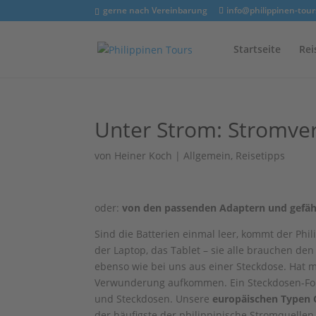
gerne nach Vereinbarung
info@philippinen-tour
Startseite
Rei
Unter Strom: Stromver
von
Heiner Koch
|
Allgemein
,
Reisetipps
oder:
von den passenden Adaptern und gefäh
Sind die Batterien einmal leer, kommt der Phi
der Laptop, das Tablet – sie alle brauchen den
ebenso wie bei uns aus einer Steckdose. Hat 
Verwunderung aufkommen. Ein Steckdosen-Forsc
und Steckdosen. Unsere
europäische
n
Typ
en
der häufigste der philippinische Stromquellen