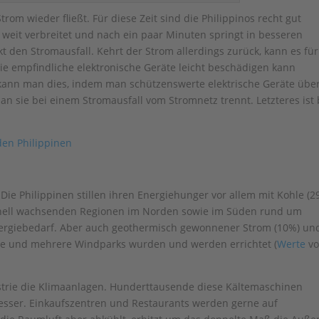
rom wieder fließt. Für diese Zeit sind die Philippinos recht gut
 weit verbreitet und nach ein paar Minuten springt in besseren
den Stromausfall. Kehrt der Strom allerdings zurück, kann es für
ie empfindliche elektronische Geräte leicht beschädigen kann
n kann man dies, indem man schützenswerte elektrische Geräte übe
n sie bei einem Stromausfall vom Stromnetz trennt. Letzteres ist 
Die Philippinen stillen ihren Energiehunger vor allem mit Kohle (2
chnell wachsenden Regionen im Norden sowie im Süden rund um
ergiebedarf. Aber auch geothermisch gewonnener Strom (10%) un
lle und mehrere Windparks wurden und werden errichtet (
Werte
v
strie die Klimaanlagen. Hunderttausende diese Kältemaschinen
esser. Einkaufszentren und Restaurants werden gerne auf