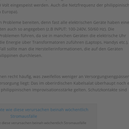
 Volt eingespeist werden. Auch die Netzfrequenz der philippinisc
n Europa).
Probleme bereiten, denn fast alle elektrischen Geräte haben ein
ten auch so angegeben (z.B INPUT: 100-240V, 50/60 Hz). Die
roblemen führen, da sie in manchen Geräten die elektrische Uhr
 die Energie über Transformatoren zuführen (Laptops, Handys etc.),
 Fall sollte man die Herstellerinformationen, die auf den Geräten
ilippinen durchlesen.
nen recht häufig, was zweifellos weniger an Versorgungsengpässen
rsorgung liegt: Das im oberirdischen Kabelsalat überhaupt noch 
 philippinischen Improvisationsstärke gelten. Schutzkontakte sind
e diese verursachen beinah wöchentlich Stromausfälle