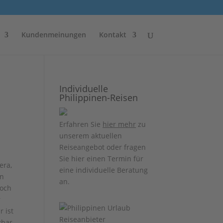
Kundenmeinungen
Kontakt
Individuelle
Philippinen-Reisen
Erfahren Sie
hier mehr
zu
unserem aktuellen
Reiseangebot oder fragen
Sie hier einen Termin für
era,
eine individuelle Beratung
ln
an.
doch
r
Er ist
kbar