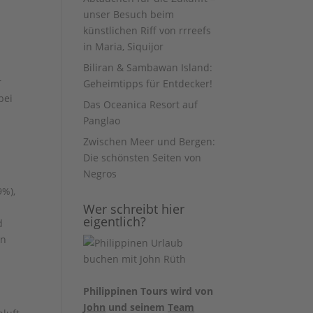
unser Besuch beim
künstlichen Riff von rrreefs
in Maria, Siquijor
Biliran & Sambawan Island:
r
Geheimtipps für Entdecker!
bei
Das Oceanica Resort auf
Panglao
Zwischen Meer und Bergen:
Die schönsten Seiten von
Negros
9%),
Wer schreibt hier
eigentlich?
d
on
Philippinen Tours wird von
John
und seinem
Team