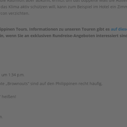
die Raumluft aber abkühlt, erhitzt um das doppelte Maß die Auße
 das Klima aktiv schützen will, kann zum Beispiel im Hotel ein Zim
rcon verzichten.
ippinen Tours. Informationen zu unseren Touren gibt es
auf dies
in, wenn Sie an exklusiven Rundreise-Angeboten interessiert sin
 um 1:34 p.m.
te „Brownouts“ sind auf den Philippinen recht häufig,
“ heißen!
m.