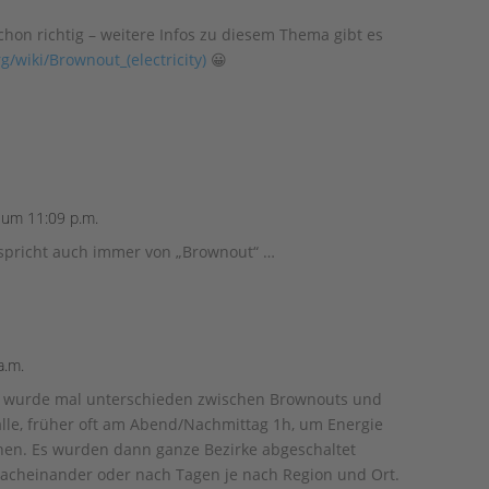
schon richtig – weitere Infos zu diesem Thema gibt es
g/wiki/Brownout_(electricity)
😀
um 11:09 p.m.
 spricht auch immer von „Brownout“ …
a.m.
ch wurde mal unterschieden zwischen Brownouts und
älle, früher oft am Abend/Nachmittag 1h, um Energie
hen. Es wurden dann ganze Bezirke abgeschaltet
acheinander oder nach Tagen je nach Region und Ort.