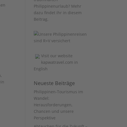
hen
Philippinenurlaub? Mehr
dazu findet ihr
in diesem
Beitrag
.
e
Visit our website
kapwatravel.com
in
English
,
ein
Neueste Beiträge
Philippinen-Tourismus im
Wandel:
Herausforderungen,
Chancen und unsere
Perspektive
Abtauchen für die Zukunft –