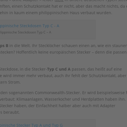
ften, einen Schutzkontakt hat er nicht, aber das macht nichts, da 
ehin in kaum einem philippinischen Haus verbaut wurden.
ilippinische Steckdosen Typ C – A
yp
s
B
in die Welt. Ihr Stecklöcher schauen einen an, wie ein staune
stecken? Hoffentlich keine europäischen Stecker – denn die passen
teckdose, in die Stecker-
T
yp
C
und
A
passen, das heißt auf eine
e wird immer mehr verbaut, auch ihr fehlt der Schutzkontakt, aber
kern Strom.
, den sogenannten Commonwealth-Stecker. Er wird beispielsweise 
verbaut: Klimaanlagen, Wasserkocher und Herdplatten haben ihn.
tecker haben, der Einfachheit halber aber auch mit Adapter
s beraubt.