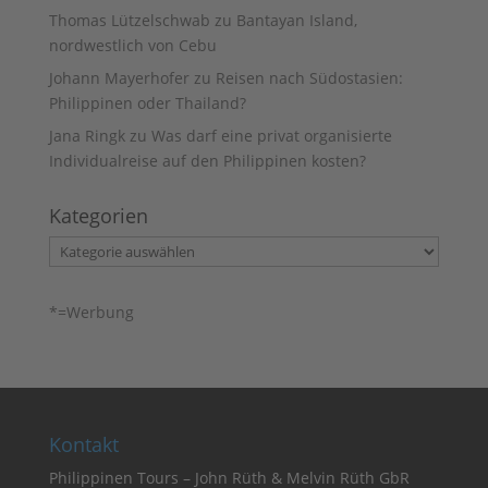
Thomas Lützelschwab
zu
Bantayan Island,
nordwestlich von Cebu
Johann Mayerhofer
zu
Reisen nach Südostasien:
Philippinen oder Thailand?
Jana Ringk
zu
Was darf eine privat organisierte
Individualreise auf den Philippinen kosten?
Kategorien
Kategorien
*=Werbung
Kontakt
Philippinen Tours – John Rüth & Melvin Rüth GbR