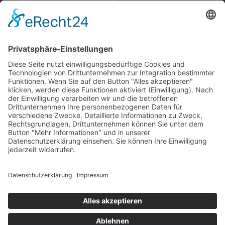
©
Philippinen Tours
2009 - 2026. Reisen, Urlaub,
Abenteuer im Land der 7641 Inseln: Reiseberichte,
Insider-Tipps und Meer. Abenteuerurlaub und
individuelle Philippinen-Rundreisen günstig buchen
von deutschem Reiseveranstalter mit
Sicherungsschein und Sitz im schönen Bayern
zwischen Augsburg und München.