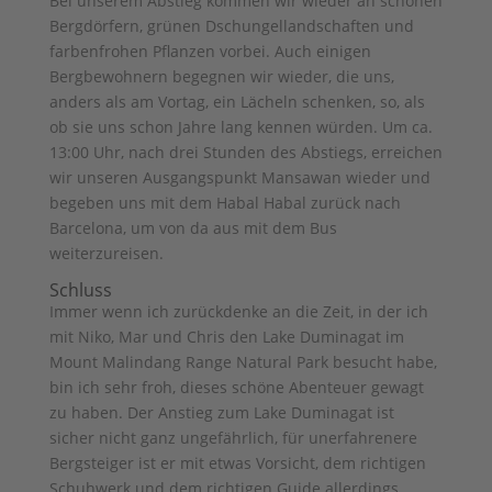
Bei unserem Abstieg kommen wir wieder an schönen
Bergdörfern, grünen Dschungellandschaften und
farbenfrohen Pflanzen vorbei. Auch einigen
Bergbewohnern begegnen wir wieder, die uns,
anders als am Vortag, ein Lächeln schenken, so, als
ob sie uns schon Jahre lang kennen würden. Um ca.
13:00 Uhr, nach drei Stunden des Abstiegs, erreichen
wir unseren Ausgangspunkt Mansawan wieder und
begeben uns mit dem Habal Habal zurück nach
Barcelona, um von da aus mit dem Bus
weiterzureisen.
Schluss
Immer wenn ich zurückdenke an die Zeit, in der ich
mit Niko, Mar und Chris den Lake Duminagat im
Mount Malindang Range Natural Park besucht habe,
bin ich sehr froh, dieses schöne Abenteuer gewagt
zu haben. Der Anstieg zum Lake Duminagat ist
sicher nicht ganz ungefährlich, für unerfahrenere
Bergsteiger ist er mit etwas Vorsicht, dem richtigen
Schuhwerk und dem richtigen Guide allerdings