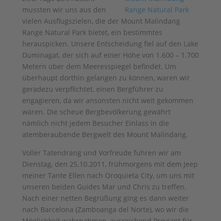
mussten wir uns aus den
vielen Ausflugszielen, die der Mount Malindang
Range Natural Park bietet, ein bestimmtes
herauspicken. Unsere Entscheidung fiel auf den Lake
Duminagat, der sich auf einer Höhe von 1.600 – 1.700
Metern über dem Meeresspiegel befindet. Um
überhaupt dorthin gelangen zu können, waren wir
geradezu verpflichtet, einen Bergführer zu
engagieren, da wir ansonsten nicht weit gekommen
wären. Die scheue Bergbevölkerung gewährt
nämlich nicht jedem Besucher Einlass in die
atemberaubende Bergwelt des Mount Malindang.
Voller Tatendrang und Vorfreude fuhren wir am
Dienstag, den 25.10.2011, frühmorgens mit dem Jeep
meiner Tante Ellen nach Oroquieta City, um uns mit
unseren beiden Guides Mar und Chris zu treffen.
Nach einer netten Begrüßung ging es dann weiter
nach Barcelona (Zamboanga del Norte), wo wir die
Möglichkeit wahrnahmen, ausreichend Proviant für