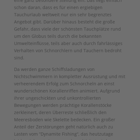
eine ganz besondere Stellung ein. Das liegt einfach
schon daran, dass es für einen ergiebigen
Tauchurlaub weltweit nur ein sehr begrenztes
Angebot gibt. Darüber hinaus besteht die große
Gefahr, dass viele der schönsten Tauchplätze rund
um den Globus teils durch die bekannten
Umwelteinflüsse, teils aber auch durch fahrlässiges
Verhalten von Schnorchlern und Tauchern bedroht
sind.
Da werden ganze Schiffsladungen von
Nichtschwimmern in kompletter Ausrüstung und mit
verheerendem Erfolg zum Schnorcheln an einst
wunderschönen Korallenriffen animiert. Aufgrund
ihrer ungeschickten und unkontrollierten
Bewegungen werden prächtige Korallenstöcke
zerkleinert, deren Überreste schließlich den
Meeresboden wie Skelette bedecken. Ein großer
Anteil der Zerstörungen geht natürlich auch zu
Lasten vom “Dynamite Fishing“, das heutzutage