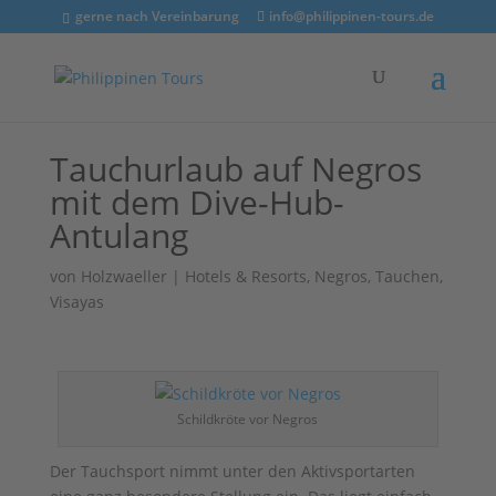
gerne nach Vereinbarung
info@philippinen-tours.de
Tauchurlaub auf Negros
mit dem Dive-Hub-
Antulang
von
Holzwaeller
|
Hotels & Resorts
,
Negros
,
Tauchen
,
Visayas
Schildkröte vor Negros
Der Tauchsport nimmt unter den Aktivsportarten