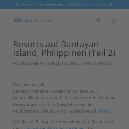
gerne nach Vereinbarung
info@philippinen-tours.de
Resorts auf Bantayan
Island, Philippinen (Teil 2)
von
Holzwaeller
|
Bantayan
,
Cebu
,
Hotels & Resorts
Das Inselparadies
Bantayan hat eine Landfläche von etwa 300
Quadratkilometern und bietet daher erheblich mehr
Bewegungsfreiheit als beispielsweise die
weltbekannte Urlaubs- und Touristen-Insel
Boracay
.
Mit diesem Beitrag möchten wir weitere Resorts auf
der
Urlaubsinsel Bantayan vorstellen
, die