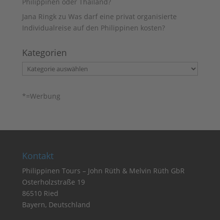
Philippinen oder Thailand?
Jana Ringk
zu
Was darf eine privat organisierte
Individualreise auf den Philippinen kosten?
Kategorien
Kategorien
*=Werbung
Kontakt
Philippinen Tours – John Rüth & Melvin Rüth GbR
Osterholzstraße 19
86510 Ried
Bayern, Deutschland