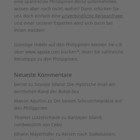
eine spannende Philippinen-Reise unternehmen,
wissen aber noch nicht, wohin? Dann schicken Sie
uns doch einfach eine
unverbindliche Reiseanfrage
,
und einer unserer Experten wird sich dann bei
Ihnen melden!
Günstige Hotels auf den Philippinen können Sie z.B.
über www.agoda.com buchen
*, lesen Sie zahlreiche
Reisetipps zu den
Philippinen
.
Neueste Kommentare
bernd
zu
Siquijor Island: Die mystische Insel am
westlichen Rand der Bohol Sea
Manon Aquilini
zu
Die besten Schnorchelplätze auf
den Philippinen
Thomas Lützelschwab
zu
Bantayan Island,
nordwestlich von Cebu
Johann Mayerhofer
zu
Reisen nach Südostasien: