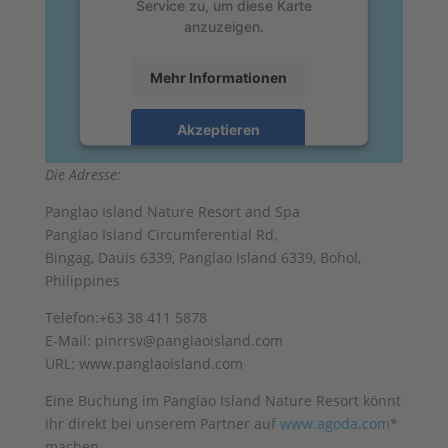
Service zu, um diese Karte
anzuzeigen.
Mehr Informationen
Akzeptieren
powered by
Usercentrics Consent
Die Adresse:
Management Platform
&
eRecht24
Panglao Island Nature Resort and Spa
Panglao Island Circumferential Rd,
Bingag, Dauis 6339, Panglao Island 6339, Bohol,
Philippines
Telefon:+63 38 411 5878
E-Mail: pinrrsv@panglaoisland.com
URL: www.panglaoisland.com
Eine Buchung im Panglao Island Nature Resort könnt
ihr direkt bei unserem Partner auf
www.agoda.com
*
machen.