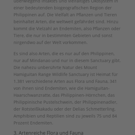
überwiegend intaktes und vielfältiges Ökosystem in
powered by
Usercentrics Consent
einer bedeutenden biogeografischen Region der
Management Platform
&
eRecht24
Philippinen auf. Die Vielfalt an Pflanzen und Tieren
beinhaltet Arten, die weltweit gefährdet sind. Hinzu
kommt die Vielzahl an Endemiten, also Pflanzen oder
Tiere, die nur in bestimmten Gebieten und sonst
nirgendwo auf der Welt vorkommen.
Es sind also Arten, die es nur auf den Philippinen,
nur auf Mindanao und nur in diesem Sanctuary gibt.
Die nahezu unberührte Natur des Mount
Hamiguitan Range Wildlife Sanctuary ist Heimat für
1.381 verschiedene Arten aus Flora und Fauna, 341
von ihnen sind Endemiten, wie die Hamiguitan-
Haarschwanzratte, das Philippinen-Hörnchen, das
Philippinische Pustelschwein, der Philippinenadler,
der Rotsteißkakadu oder der Delias Schmetterling.
Amphibien und Reptilien sind zu jeweils 75 und 84
Prozent Endemiten.
3. Artenreiche Flora und Fauna