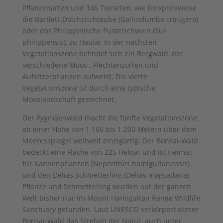
Pflanzenarten und 146 Tierarten, wie beispielsweise
die Bartlett-Dolchstichtaube (Gallicolumba crinigera)
oder das Philippinische Pustelschwein (Sus
philippensis), zu Hause. In der nächsten
Vegetationszone befindet sich ein Bergwald, der
verschiedene Moos-, Flechtensorten und
Aufsitzerpflanzen aufweist. Die vierte
Vegetationszone ist durch eine typische
Mooslandschaft gezeichnet.
Der Pygmäenwald macht die fünfte Vegetationszone
ab einer Höhe von 1.160 bis 1.200 Metern über dem
Meeresspiegel weltweit einzigartig: Der Bonsai-Wald
bedeckt eine Fläche von 225 Hektar und ist Heimat
für Kannenpflanzen (Nepenthes hamiguitanensis)
und den Delias Schmetterling (Delias magsadana) –
Pflanze und Schmetterling wurden auf der ganzen
Welt bisher nur im Mount Hamiguitan Range Wildlife
Sanctuary gefunden. Laut UNESCO verkörpert dieser
Bonsai-Wald das Streben der Natur, auch unter