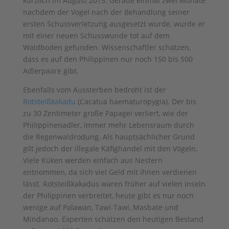
kürzlich im August 2015: Gerade einmal zwei Monate
nachdem der Vogel nach der Behandlung seiner
ersten Schussverletzung ausgesetzt wurde, wurde er
mit einer neuen Schusswunde tot auf dem
Waldboden gefunden. Wissenschaftler schätzen,
dass es auf den Philippinen nur noch 150 bis 500
Adlerpaare gibt.
Ebenfalls vom Aussterben bedroht ist der
Rotsteißkakadu
(Cacatua haematuropygia). Der bis
zu 30 Zentimeter große Papagei verliert, wie der
Philippinenadler, immer mehr Lebensraum durch
die Regenwaldrodung. Als hauptsächlicher Grund
gilt jedoch der illegale Käfighandel mit den Vögeln.
Viele Küken werden einfach aus Nestern
entnommen, da sich viel Geld mit ihnen verdienen
lässt. Rotsteißkakadus waren früher auf vielen Inseln
der Philippinen verbreitet, heute gibt es nur noch
wenige auf Palawan, Tawi-Tawi, Masbate und
Mindanao. Experten schätzen den heutigen Bestand